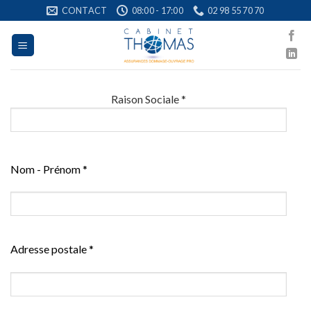
Skip
CONTACT
08:00 - 17:00
02 98 55 70 70
to
content
Raison Sociale *
Nom - Prénom *
Adresse postale *